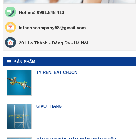
Hotline: 0981.848.413
lathanhcompany98@gmail.com
291 La Thành - Đống Đa - Hà Nội
SẢN PHẨM
TY REN, BÁT CHUỒN
GIÁO THANG