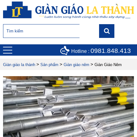
0981.848.413
Hotline :
>
>
>
Giàn giáo la thành
Sản phẩm
Giàn giáo nêm
Giàn Giáo Nêm